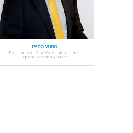
PACO MURO
Presidente de Otto Walter International.
España, Colombia y México