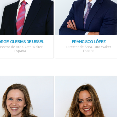
ORGE IGLESIAS DE USSEL
FRANCISCO LÓPEZ
irector de Área. Otto Walter
Director de Área. Otto Walter
España
España