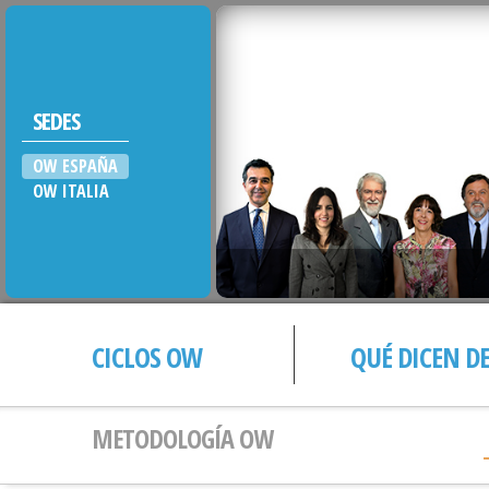
SEDES
OW ESPAÑA
OW ITALIA
CICLOS OW
QUÉ DICEN D
METODOLOGÍA OW