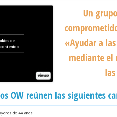
Un grupo
comprometido
«Ayudar a las
okies de
 contenido
mediante el d
las
os OW reúnen las siguientes car
ayores de 44 años.