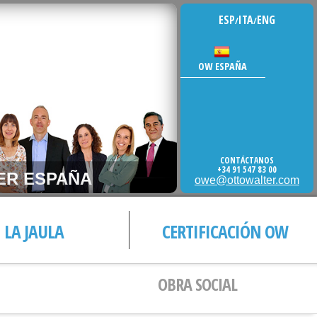
ESP
ITA
ENG
/
/
OW ESPAÑA
CONTÁCTANOS
+34 91 547 83 00
ÑA
owe@ottowalter.com
LA JAULA
CERTIFICACIÓN OW
OBRA SOCIAL