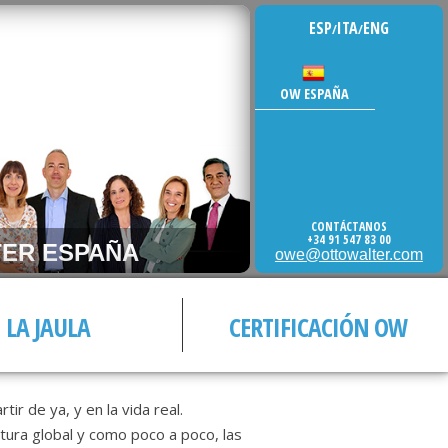
ESP
ITA
ENG
/
/
OW ESPAÑA
CONTÁCTANOS
+34 91 547 83 00
ER ESPAÑA
owe@ottowalter.com
LA JAULA
CERTIFICACIÓN OW
ir de ya, y en la vida real.
ctura global y como poco a poco, las